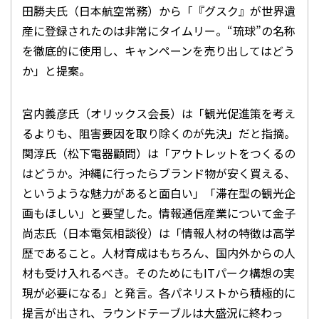
田勝夫氏（日本航空常務）から「『グスク』が世界遺
産に登録されたのは非常にタイムリー。“琉球”の名称
を徹底的に使用し、キャンペーンを売り出してはどう
か」と提案。
宮内義彦氏（オリックス会長）は「観光促進策を考え
るよりも、阻害要因を取り除くのが先決」だと指摘。
関淳氏（松下電器顧問）は「アウトレットをつくるの
はどうか。沖縄に行ったらブランド物が安く買える、
というような魅力があると面白い」「滞在型の観光企
画もほしい」と要望した。情報通信産業について金子
尚志氏（日本電気相談役）は「情報人材の特徴は高学
歴であること。人材育成はもちろん、国内外からの人
材も受け入れるべき。そのためにもITパーク構想の実
現が必要になる」と発言。各パネリストから積極的に
提言が出され、ラウンドテーブルは大盛況に終わっ