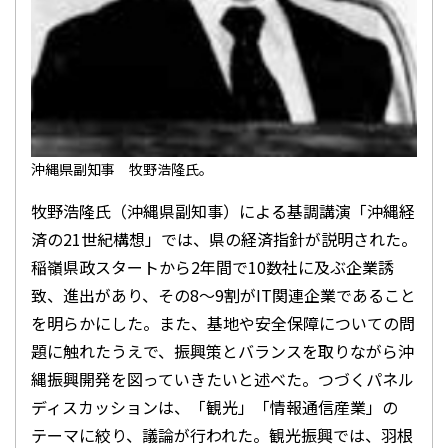
沖縄県副知事 牧野浩隆氏。
牧野浩隆氏（沖縄県副知事）による基調講演「沖縄経
済の21世紀構想」では、県の経済指針が説明された。
稲嶺県政スタートから2年間で10数社に及ぶ企業誘
致、進出があり、その8～9割がIT関連企業であること
を明らかにした。また、基地や安全保障についての問
題に触れたうえで、振興策とバランスを取りながら沖
縄振興開発を図っていきたいと述べた。つづくパネル
ディスカッションは、「観光」「情報通信産業」の
テーマに絞り、議論が行われた。観光振興では、羽根